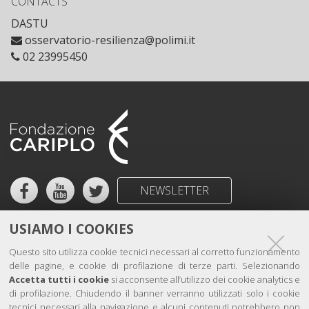
CONTACTS
DASTU
osservatorio-resilienza@polimi.it
02 23995450
Facebook
YouTube
Twitter
NEWSLETTER
The Foundation
@Lab
USIAMO I COOKIES
Strategy
News
Questo sito utilizza cookie tecnici necessari al corretto funzionamento
Projects
Stories
delle pagine, e cookie di profilazione di terze parti. Selezionando
Accetta tutti i cookie
si acconsente all’utilizzo dei cookie analytics e
Grants
di profilazione. Chiudendo il banner verranno utilizzati solo i cookie
tecnici necessari alla navigazione e alcuni contenuti potrebbero non