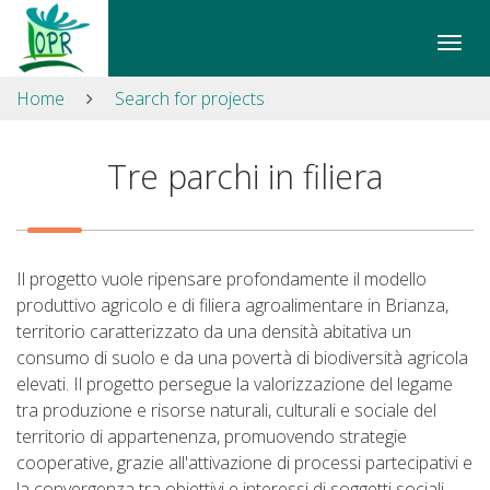
Skip
to
Apri/
content
il
Sitemap
Home
Search for projects
men
Search
di
site
navi
Tre parchi in filiera
Search
site
Skip
to
navigation
Il progetto vuole ripensare profondamente il modello
Contacts
produttivo agricolo e di filiera agroalimentare in Brianza,
Accessibility
territorio caratterizzato da una densità abitativa un
consumo di suolo e da una povertà di biodiversità agricola
elevati. Il progetto persegue la valorizzazione del legame
tra produzione e risorse naturali, culturali e sociale del
territorio di appartenenza, promuovendo strategie
cooperative, grazie all'attivazione di processi partecipativi e
la convergenza tra obiettivi e interessi di soggetti sociali