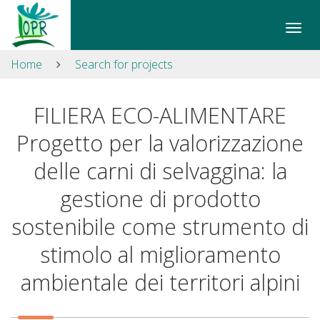
Skip
to
Apri/
content
il
Sitemap
Home
Search for projects
men
Search
di
site
navi
FILIERA ECO-ALIMENTARE
Search
site
Progetto per la valorizzazione
Skip
to
delle carni di selvaggina: la
navigation
gestione di prodotto
Contacts
Accessibility
sostenibile come strumento di
stimolo al miglioramento
ambientale dei territori alpini