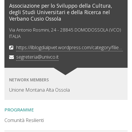
Associazione per lo Sviluppo della Cultura,
degli Studi Universitari e della Ricerca nel
Verbano Cusio Ossola
Via Antonio Rosmini, 24 - 28845 DOMODOSSOLA (VCO)
ITALIA
https://ilblogdialpvet.wordpress.com/category/filiera-eco-alimentare/
segreteria@univco.it
NETWORK MEMBERS
Unione Montana Alta Ossola
PROGRAMME
Comunità Resilienti