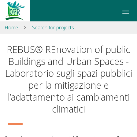
Skip
to
Apri/
content
il
Sitemap
Home
Search for projects
men
Search
di
site
navi
REBUS® REnovation of public
Search
site
Buildings and Urban Spaces -
Skip
to
Laboratorio sugli spazi pubblici
navigation
per la mitigazione e
Contacts
Accessibility
l’adattamento ai cambiamenti
climatici