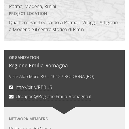
Parma, Modena, Rimini.
PROJECT LOCATION
Quartiere San Leonardo a Parma, il Villaggio Artigiano
a Modena e il centro storico di Rimini.
ORGANIZATION
Regione Emilia-Romagna
Viale Aldo Moro 30 – 40127 BOLOGNA (BO)
http://bit.ly/REBUS
Urbapae@Regione.Emilia-Romagna.it
NETWORK MEMBERS
Politecnico di Milano