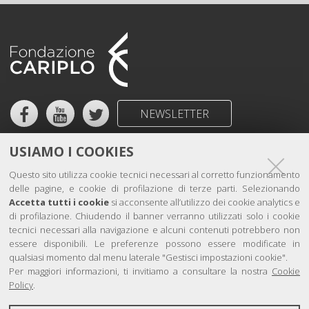
Facebook
YouTube
Twitter
NEWSLETTER
The Foundation
@Lab
USIAMO I COOKIES
Strategy
News
Questo sito utilizza cookie tecnici necessari al corretto funzionamento
Projects
Stories
delle pagine, e cookie di profilazione di terze parti. Selezionando
Accetta tutti i cookie
si acconsente all’utilizzo dei cookie analytics e
Grants
di profilazione. Chiudendo il banner verranno utilizzati solo i cookie
tecnici necessari alla navigazione e alcuni contenuti potrebbero non
essere disponibili. Le preferenze possono essere modificate in
qualsiasi momento dal menu laterale "Gestisci impostazioni cookie".
Per maggiori informazioni, ti invitiamo a consultare la nostra
Cookie
CONTACTS
Policy
.
Valeria Garibaldi