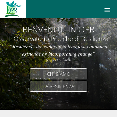
Salta
al
Apri/
contenuto
il
Mappa
men
BENVENUTI IN OPR
del
di
sito
navi
L'Osservatorio Pratiche di Resilienza
Cerca
“Resilience, the capacity to lead to a continued
nel
sito
existence by incorporating change”
Cerca
(Folke et al., 2003)
nel
sito
CHI SIAMO
Salta
alla
LA RESILIENZA
navigazione
Contatti
Accessibilità