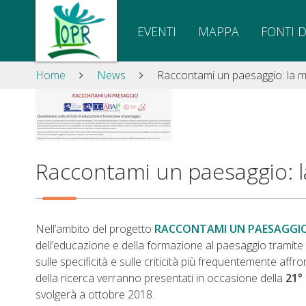
Salta
al
EVENTI
MAPPA
FONTI 
contenuto
Mappa
del
Tu
Home
News
Raccontami un paesaggio: la ma
sito
sei
Cerca
qui:
nel
sito
Cerca
Raccontami un paesaggio: la
nel
sito
Salta
alla
Nell’ambito del progetto
RACCONTAMI UN PAESAGGI
navigazione
dell’educazione e della formazione al paesaggio tramite la
Contatti
sulle specificità e sulle criticità più frequentemente affr
Accessibilità
della ricerca verranno presentati in occasione della
21° 
svolgerà a ottobre 2018.