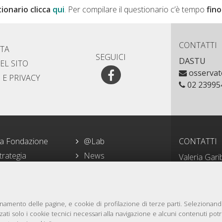
ionario clicca
qui
. Per compilare il questionario c’è tempo
fino
CONTATTI
TA
SEGUICI
DASTU
EL SITO
Facebook
osservat
 E PRIVACY
02 23995
a Fondazione
@Lab
CONTATTI
trategia
News
Valeria Gari
valeriaga
rogetti
Storie
02 62394
ontributi
ionamento delle pagine, e cookie di profilazione di terze parti. Selezionan
izzati solo i cookie tecnici necessari alla navigazione e alcuni contenuti 