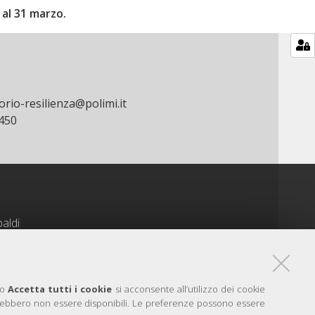
 al 31 marzo.
orio-resilienza@polimi.it
450
baldi
ribaldi@fondazionecariplo.it
62
do
Accetta tutti i cookie
si acconsente all’utilizzo dei cookie
potrebbero non essere disponibili. Le preferenze possono essere