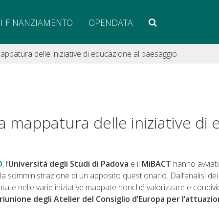
DI FINANZIAMENTO
OPENDATA
CERCA NEL S
ppatura delle iniziative di educazione al paesaggio
 mappatura delle iniziative di
O
, l’
Università degli Studi di Padova
e il
MiBACT
hanno avviat
 somministrazione di un apposito questionario. Dall’analisi dei dat
ontate nelle varie iniziative mappate nonché valorizzare e condivid
riunione degli Atelier del Consiglio d’Europa per l’attua