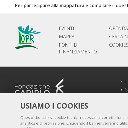
Per partecipare alla mappatura e compilare il quest
EVENTI
OPENDA
MAPPA
CERCA N
FONTI DI
COOKIES
FINANZIAMENTO
L
S
P
USIAMO I COOKIES
C
Facebook
YouTube
Twitter
NEWSLETTER
Questo sito utilizza cookie tecnici necessari al corretto funz
analytics e di profilazione. Chiudendo il banner verranno util